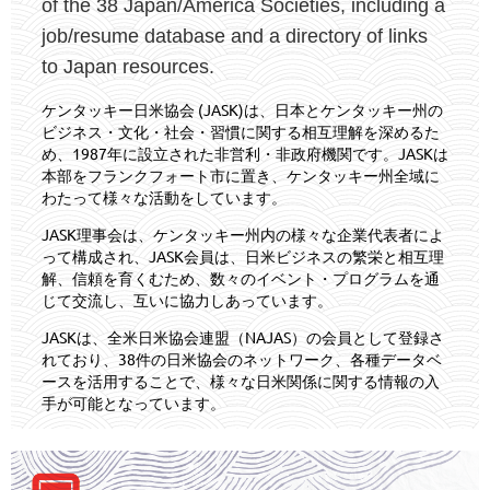
of the 38 Japan/America Societies, including a
job/resume database and a directory of links
to Japan resources.
ケンタッキー日米協会 (JASK)は、日本とケンタッキー州の
ビジネス・文化・社会・習慣に関する相互理解を深めるた
め、1987年に設立された非営利・非政府機関です。JASKは
本部をフランクフォート市に置き、ケンタッキー州全域に
わたって様々な活動をしています。
JASK理事会は、ケンタッキー州内の様々な企業代表者によ
って構成され、JASK会員は、日米ビジネスの繁栄と相互理
解、信頼を育くむため、数々のイベント・プログラムを通
じて交流し、互いに協力しあっています。
JASKは、全米日米協会連盟（NAJAS）の会員として登録さ
れており、38件の日米協会のネットワーク、各種データベ
ースを活用することで、様々な日米関係に関する情報の入
手が可能となっています。