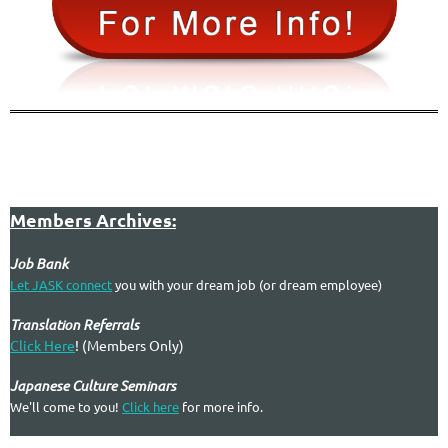
Members Archives:
Job Bank
Let JASK connect
you with your dream job (or dream employee)
Translation Referrals
Click Here
! (Members Only)
Japanese Culture Seminars
We'll come to you!
Click here
for more info.