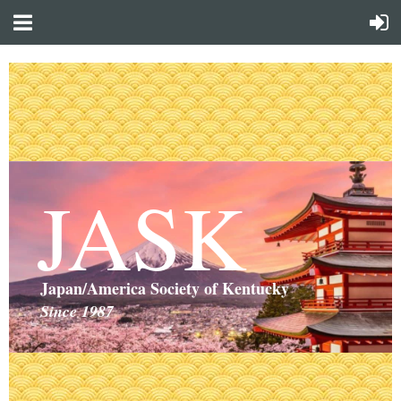
JASK
Japan/America Society of Kentucky
Since 1987