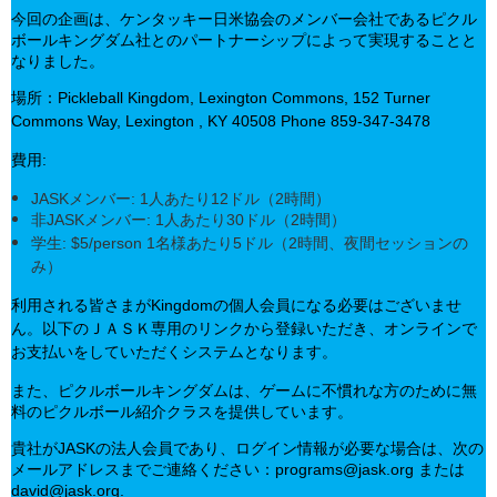
今回の企画は、ケンタッキー日米協会のメンバー会社であるピクル
ボールキングダム社とのパートナーシップによって実現することと
なりました。
場所：
Pickleball Kingdom, Lexington Commons, 152 Turner
Commons Way, Lexington , KY 40508 Phone 859-347-3478
費用
:
JASKメンバー: 1人あたり12ドル（2時間）
非
JASKメンバー: 1人あたり30ドル（2時間）
学生: $5/person 1名様あたり5ドル（2時間、夜間セッションの
み）
利用される皆さまが
Kingdomの個人会員になる必要はございませ
ん。以下のＪＡＳＫ専用のリンクから登録いただき、オンラインで
お支払いをしていただくシステムとなります。
また、ピクルボールキングダムは、ゲームに不慣れな方のために無
料のピクルボール紹介クラスを提供しています。
貴社がJASKの法人会員であり、ログイン情報が必要な場合は、次の
メールアドレスまでご連絡ください：programs@jask.org または
david@jask.org.