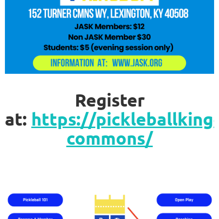
Register
at:
https://pickleballkin
commons/