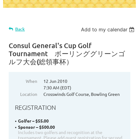
Back
Add to my calendar
Consul General's Cup Golf
Tournament ボーリンググリーンゴ
ルフ大会(総領事杯）
When
12 Jun 2010
7:30 AM (EDT)
Location
Crosswinds Golf Course, Bowling Green
REGISTRATION
Golfer – $55.00
Sponsor – $500.00
Includes two golfers and recognition at the
tournament. Please add guest registration for second