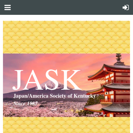
JASK
Japan/America Society of Kentucky
Since 1987