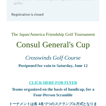
golfer.
Registration is closed
The Japan/America Friendship Golf Tournament
Consul General's Cup
Crosswinds Golf Course
Postponed for rain to Saturday, June 12
CLICK HERE FOR FLYER
Teams
organized
on
the basis of handicap
, for a
Four-Person Scramble
4
トーナメントは各
名づつの
スクランブル方式
となりま