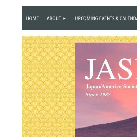
HOME
ABOUT
UPCOMING EVENTS & CALEND
JA
Japan/America Socie
Since 1987