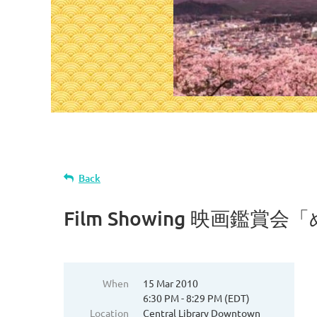
Back
Film Showing 映画鑑賞会「めぐ
When
15 Mar 2010
6:30 PM - 8:29 PM (EDT)
Location
Central Library Downtown