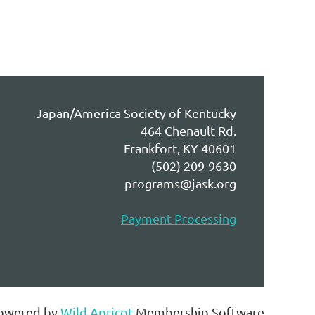
Japan/America Society of Kentucky
464 Chenault Rd.
Frankfort, KY 40601
(502) 209-9630
programs@jask.org
Payment Processing
owered by
Wild Apricot
Membership Software