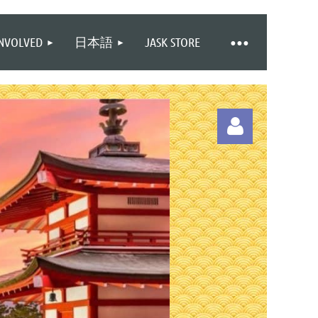
INVOLVED
日本語
JASK STORE
Log in