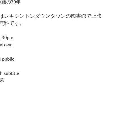
族の30年
はレキシントンダウンタウンの図書館で上映
無料です。
6:30pm
wntown
 public
h subtitle
幕