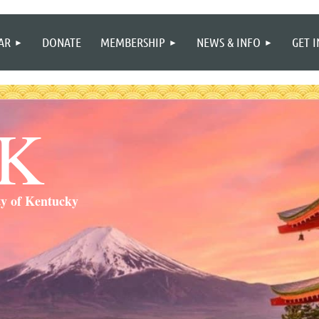
≡
AR
DONATE
MEMBERSHIP
NEWS & INFO
GET 
SK
ty of Kentucky