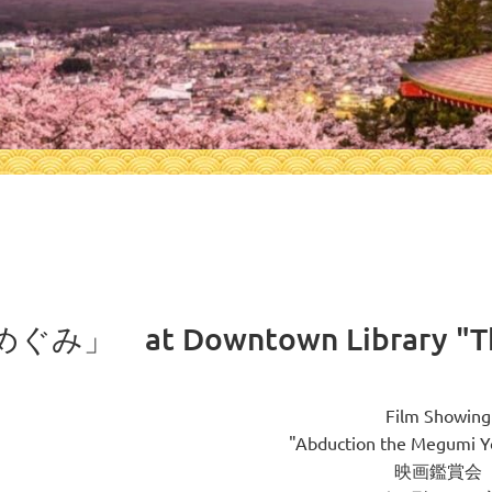
み」 at Downtown Library "The
Film Showing
"Abduction the Megumi Y
映画鑑賞会