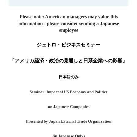
Please note: American managers may value this
information - please consider sending a Japanese
employee
ジェトロ・ビジネスセミナー
「アメリカ経済・政治の見通しと日系企業への影響」
日本語のみ
Seminar: Impact of US Economy and Politics
on Japanese Compa
nies
Presented by Japan External Trade Organization
(in Japanese Only)