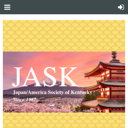
JASK
Japan/America Society of Kentucky
Since 1987