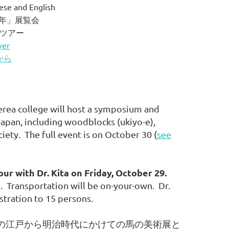
nese and English
12年」展覧会
ツアー
yer
から
rea college will host a symposium and
Japan, including woodblocks (ukiyo-e),
iety. The full event is on October 30 (
see
r with Dr. Kita on Friday, October 29.
e. Transportation will be on-your-own. Dr.
stration to 15 persons.
の江戸から明治時代にかけての馬の美術展と