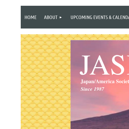
HOME
ABOUT
UPCOMING EVENTS & CALEND
JA
Japan/America Socie
Since 1987