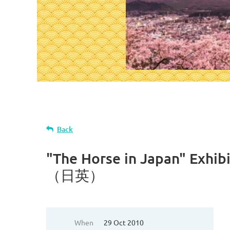
Back
"The Horse in Japan" E
（日英）
When
29 Oct 2010