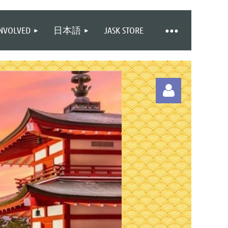
INVOLVED
日本語
JASK STORE
Log in