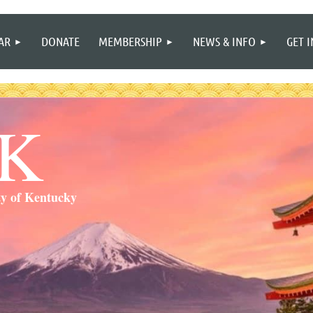
≡
AR
DONATE
MEMBERSHIP
NEWS & INFO
GET 
SK
ty of Kentucky