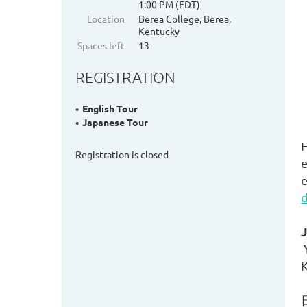
1:00 PM (EDT)
Location
Berea College, Berea,
Kentucky
Spaces left
13
REGISTRATION
English Tour
Japanese Tour
H
Registration is closed
e
e
d
J
Y
K