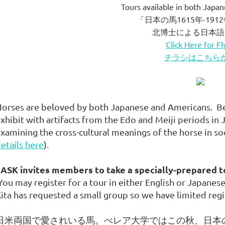
Tours available in both Japa
「日本の馬1615年-19
北博士による日本語
Click Here for Fl
チラシはこちら
orses are beloved by both Japanese and Americans. Be
xhibit with artifacts from the Edo and Meiji periods in 
xamining the cross-cultural meanings of the horse in soc
etails here
).
ASK invites members to take a specially-prepared tou
ou may register for a tour in either English or Japanes
ita has requested a small group so we have limited regi
日米両国で愛されいる馬。べレア大学ではこの秋、日本